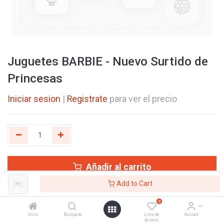
Juguetes BARBIE - Nuevo Surtido de
Princesas
Iniciar sesion
|
Registrate
para ver el precio
Añadir al carrito
Add to Cart
0
Referencia interna:
JDM67
Inicio
Búsqueda
Lista de
Account
deseos